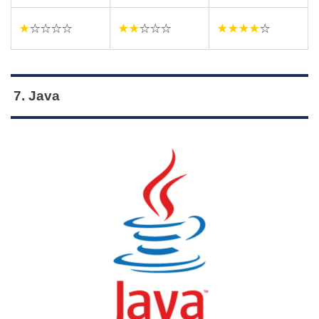
★
☆☆☆☆
★★
☆☆☆
★★★★
☆
7. Java