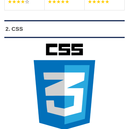
★★★★
☆
★★★★★
★★★★★
2. CSS