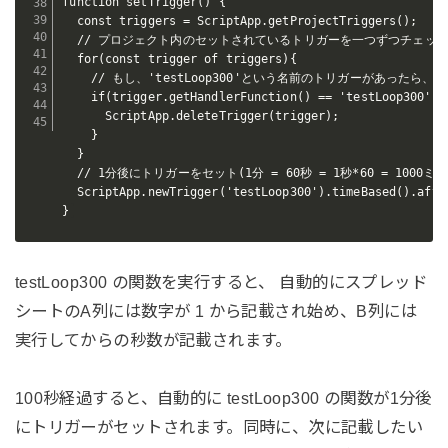
function setTrigger() {

  const triggers = ScriptApp.getProjectTriggers();

  // プロジェクト内のセットされているトリガーを一つずつチェック
  for(const trigger of triggers){

    // もし、'testLoop300'という名前のトリガーがあったら、
    if(trigger.getHandlerFunction() == 'testLoop300'){

      ScriptApp.deleteTrigger(trigger);

    }

  }

  // 1分後にトリガーをセット(1分 = 60秒 = 1秒*60 = 1000ミリ秒
  ScriptApp.newTrigger('testLoop300').timeBased().after
}
testLoop300 の関数を実行すると、 自動的にスプレッド
シートのA列には数字が 1 から記載され始め、B列には
実行してからの秒数が記載されます。
100秒経過すると、自動的に testLoop300 の関数が1分後
にトリガーがセットされます。同時に、次に記載したい