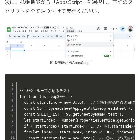
次に、拡張機能から「AppsScript」を選択し、下記のス
クリプトを全て貼り付けて実行ください。
拡張機能からAppsScript
// 300回ループさせるテスト

function testLoop300() {

  const startTime = new Date(); // ①実行開始時点の日時

  const SS = SpreadsheetApp.getActiveSpreadsheet();

  const SHEET_TEST = SS.getSheetByName('test');

  let startIndex = Number(PropertiesService.getScriptP
  if (!startIndex) startIndex = 1; // もしstartInde
  for(let index = startIndex; index <= 300; index++){

    const currentTime = new Date(); // ②ループx周目時点