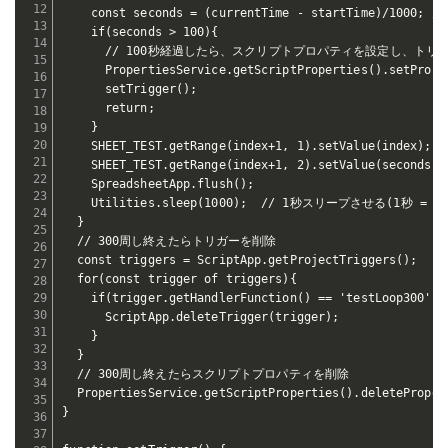
    const seconds = (currentTime - startTime)/10
    if(seconds > 100){

      // 100秒経過したら、スクリプトプロパティを設定し、トリガ
      PropertiesService.getScriptProperties().setProper
      setTrigger();

      return;

    }

    SHEET_TEST.getRange(index+1, 1).setValue(index);
    SHEET_TEST.getRange(index+1, 2).setValue(secon
    SpreadsheetApp.flush();

    Utilities.sleep(1000);  // 1秒スリープさせる(1秒 = 1
  }

  // 300周し終えたらトリガーを削除

  const triggers = ScriptApp.getProjectTriggers();

  for(const trigger of triggers){

    if(trigger.getHandlerFunction() == 'testLoop300'){

      ScriptApp.deleteTrigger(trigger);

    }

  }

  // 300周し終えたらスクリプトプロパティを削除

  PropertiesService.getScriptProperties().deletePropert
}
