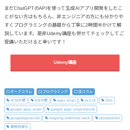
まだChatGPTのAPIを使って生成AIアプリ開発をしたこ
とがない方はもちろん、非エンジニアの方にも分かりや
すくプログラミングの基礎から丁寧に2時間半かけて解
説しています。是非Udemy講座も併せてチェックしてご
受講いただけると幸いです！
Udemy講座
ギークコラム
プログラミング
全コラム
30分の壁
6分の壁
apps script
dxとは
GAS
google apps script
google apps script tutorial
googleappsscript
outgoing webhook slack
spreadsheet
業務効率化