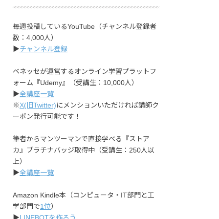
毎週投稿しているYouTube（チャンネル登録者
数：4,000人）
▶︎
チャンネル登録
ベネッセが運営するオンライン学習プラットフ
ォーム『Udemy』（受講生：10,000人）
▶︎
全講座一覧
※
X(旧Twitter)
にメンションいただければ講師ク
ーポン発行可能です！
筆者からマンツーマンで直接学べる『ストア
カ』プラチナバッジ取得中（受講生：250人以
上）
▶︎
全講座一覧
Amazon Kindle本（コンピュータ・IT部門と工
学部門で
1位
）
▶︎
LINEBOTを作ろう